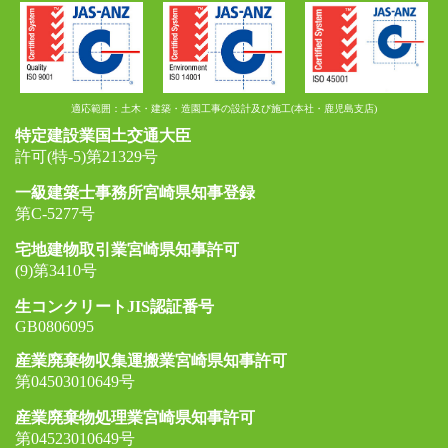
適応範囲：土木・建築・造園工事の設計及び施工(本社・鹿児島支店)
特定建設業国土交通大臣
許可(特-5)第21329号
一級建築士事務所宮崎県知事登録
第C-5277号
宅地建物取引業宮崎県知事許可
(9)第3410号
生コンクリートJIS認証番号
GB0806095
産業廃棄物収集運搬業宮崎県知事許可
第04503010649号
産業廃棄物処理業宮崎県知事許可
第04523010649号