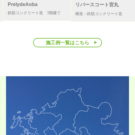
relydeAoba
リバースコート宮丸
鉄筋コンクリート造 3階建て
構造：鉄筋コンクリート造
施工例一覧はこちら