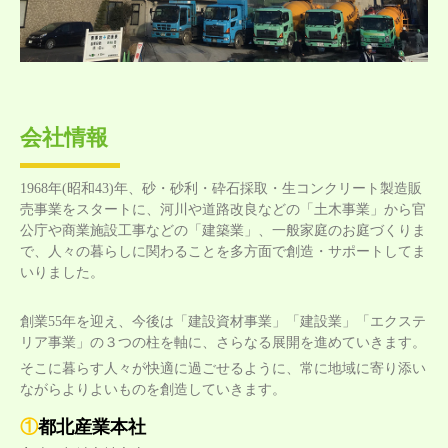
会社情報
1968年(昭和43)年、砂・砂利・砕石採取・生コンクリート製造販
売事業をスタートに、河川や道路改良などの「土木事業」から官
公庁や商業施設工事などの「建築業」、一般家庭のお庭づくりま
で、人々の暮らしに関わることを多方面で創造・サポートしてま
いりました。
創業55年を迎え、今後は「建設資材事業」「建設業」「エクステ
リア事業」の３つの柱を軸に、さらなる展開を進めていきます。
そこに暮らす人々が快適に過ごせるように、常に地域に寄り添い
ながらよりよいものを創造していきます。
①
都北産業本社