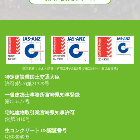
適応範囲：土木・建築・造園工事の設計及び施工(本社・鹿児島支店)
特定建設業国土交通大臣
許可(特-5)第21329号
一級建築士事務所宮崎県知事登録
第C-5277号
宅地建物取引業宮崎県知事許可
(9)第3410号
生コンクリートJIS認証番号
GB0806095