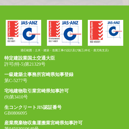
適応範囲：土木・建築・造園工事の設計及び施工(本社・鹿児島支店)
特定建設業国土交通大臣
許可(特-5)第21329号
一級建築士事務所宮崎県知事登録
第C-5277号
宅地建物取引業宮崎県知事許可
(9)第3410号
生コンクリートJIS認証番号
GB0806095
産業廃棄物収集運搬業宮崎県知事許可
第04503010649号