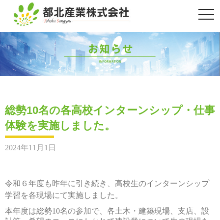
togg
navi
総勢10名の各高校インターンシップ・仕事
体験を実施しました。
2024年11月1日
令和６年度も昨年に引き続き、高校生のインターンシップ
学習を各現場にて実施しました。
本年度は総勢10名の参加で、各土木・建築現場、支店、設