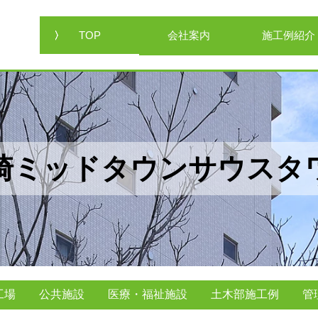
TOP
会社案内
施工例紹介
崎ミッドタウンサウスタ
工場
公共施設
医療・福祉施設
土木部施工例
管