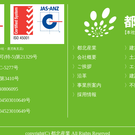
都北産業
建
本社・鹿児島支店)
可(特-5)第21329号
会社概要
土
ご挨拶
エ
C-5277号
沿革
建
)第3410号
事業所案内
不
0806095
採用情報
4503010649号
4523010649号
copyright(C) 都北産業 All Rights Reserved