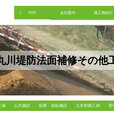
TOP
会社案内
施工例紹介
丸川堤防法面補修その他
工場
公共施設
医療・福祉施設
土木部施工例
管