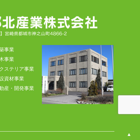
築事業
木事業
クステリア事業
設資材事業
動産・開発事業
▲