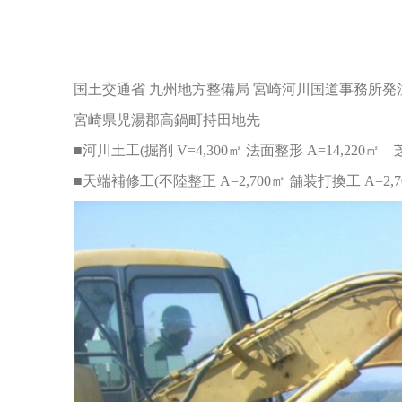
国土交通省 九州地方整備局 宮崎河川国道事務所発
宮崎県児湯郡高鍋町持田地先
■河川土工(掘削 V=4,300㎡ 法面整形 A=14,220㎡ 芝
■天端補修工(不陸整正 A=2,700㎡ 舗装打換工 A=2,7