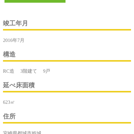
竣工年月
2016年7月
構造
RC造 3階建て 9戸
延べ床面積
623㎡
住所
宮崎県都城市姫城