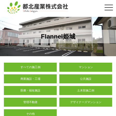
togg
navi
Flannel姫城
すべての施工例
マンション
商業施設・工場
公共施設
医療・福祉施設
土木部施工例
管理不動産
デザイナーズマンション
その他