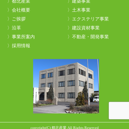
都北産業
建築事業
会社概要
土木事業
ご挨拶
エクステリア事業
沿革
建設資材事業
事業所案内
不動産・開発事業
採用情報
copyright(C) 都北産業 All Rights Reserved