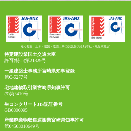
適応範囲：土木・建築・造園工事の設計及び施工(本社・鹿児島支店)
特定建設業国土交通大臣
許可(特-5)第21329号
一級建築士事務所宮崎県知事登録
第C-5277号
宅地建物取引業宮崎県知事許可
(9)第3410号
生コンクリートJIS認証番号
GB0806095
産業廃棄物収集運搬業宮崎県知事許可
第04503010649号