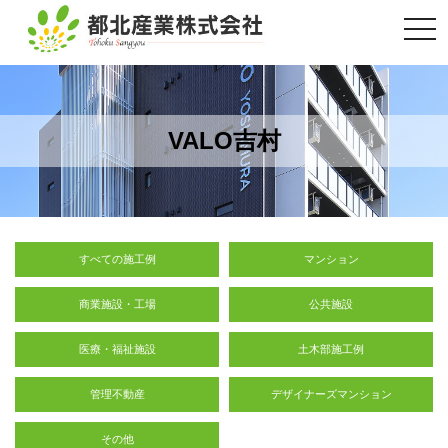
togg
navi
VALO吉村
すべての施工例
マンション
商業施設・工場
公共施設
医療・福祉施設
土木部施工例
管理不動産
デザイナーズマンション
その他