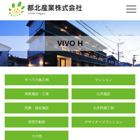
togg
navi
VIVO H
すべての施工例
マンション
商業施設・工場
公共施設
医療・福祉施設
土木部施工例
管理不動産
デザイナーズマンション
その他